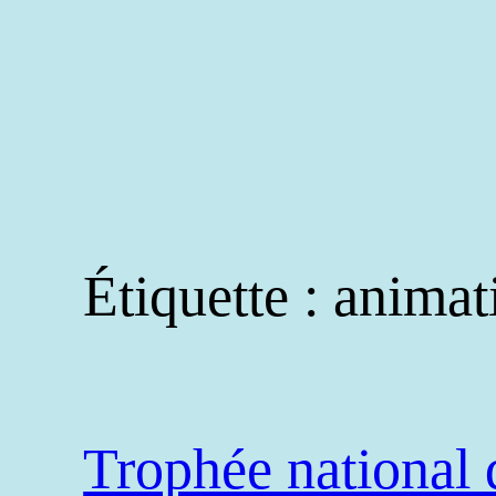
Aller
au
contenu
Étiquette :
animat
Trophée national 