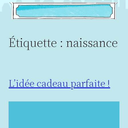
Aller
au
contenu
Étiquette :
naissance
L’idée cadeau parfaite !