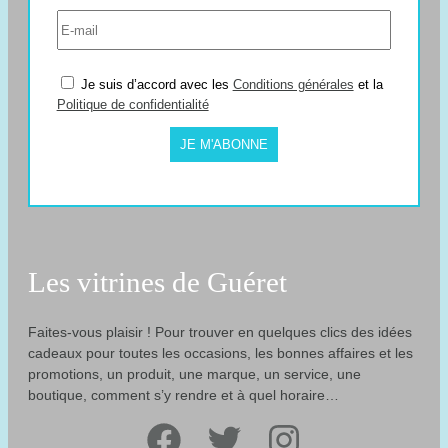
Je suis d’accord avec les
Conditions générales
et la
Politique de confidentialité
JE M'ABONNE
Les vitrines de Guéret
Faites-vous plaisir ! Pour trouver en quelques clics des idées
cadeaux pour toutes les occasions, les bonnes affaires et les
promotions, un produit, une marque, un service, une
boutique, comment s’y rendre et à quel horaire…
Facebook
Twitter
Instagram