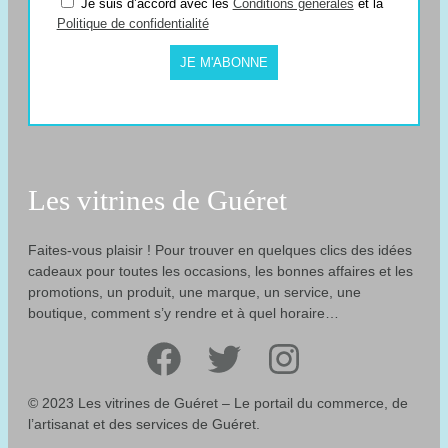
Je suis d’accord avec les
Conditions générales
et la
Politique de confidentialité
JE M'ABONNE
Les vitrines de Guéret
Faites-vous plaisir ! Pour trouver en quelques clics des idées
cadeaux pour toutes les occasions, les bonnes affaires et les
promotions, un produit, une marque, un service, une
boutique, comment s’y rendre et à quel horaire…
Facebook
Twitter
Instagram
© 2023 Les vitrines de Guéret – Le portail du commerce, de
l’artisanat et des services de Guéret.