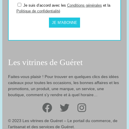
Je suis d’accord avec les
Conditions générales
et la
Politique de confidentialité
JE M'ABONNE
Les vitrines de Guéret
Faites-vous plaisir ! Pour trouver en quelques clics des idées
cadeaux pour toutes les occasions, les bonnes affaires et les
promotions, un produit, une marque, un service, une
boutique, comment s’y rendre et à quel horaire…
Facebook
Twitter
Instagram
© 2023 Les vitrines de Guéret – Le portail du commerce, de
l’artisanat et des services de Guéret.