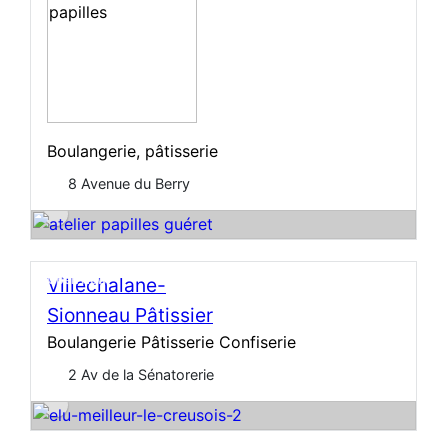
Boulangerie, pâtisserie
8 Avenue du Berry
Open Now
Villechalane-
Sionneau Pâtissier
Boulangerie Pâtisserie Confiserie
2 Av de la Sénatorerie