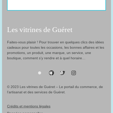
Les vitrines de Guéret
Faites-vous plaisir ! Pour trouver en quelques clics des idées
cadeaux pour toutes les occasions, les bonnes affaires et les
promotions, un produit, une marque, un service, une
boutique, comment s’y rendre et à quel horaire…
F
T
I
a
w
n
© 2023 Les vitrines de Guéret – Le portail du commerce, de
l’artisanat et des services de Guéret.
c
i
s
Crédits et mentions légales